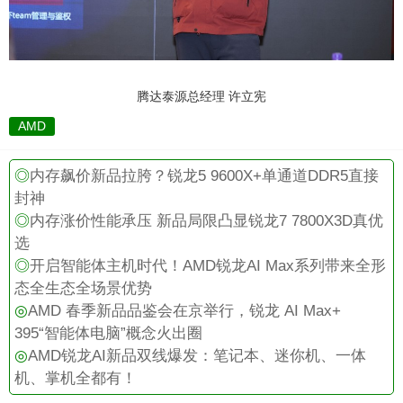
腾达泰源总经理 许立宪
AMD
◎
内存飙价新品拉胯？锐龙5 9600X+单通道DDR5直接
封神
◎
内存涨价性能承压 新品局限凸显锐龙7 7800X3D真优
选
◎
开启智能体主机时代！AMD锐龙AI Max系列带来全形
态全生态全场景优势
◎
AMD 春季新品品鉴会在京举行，锐龙 AI Max+
395“智能体电脑”概念火出圈
◎
AMD锐龙AI新品双线爆发：笔记本、迷你机、一体
机、掌机全都有！