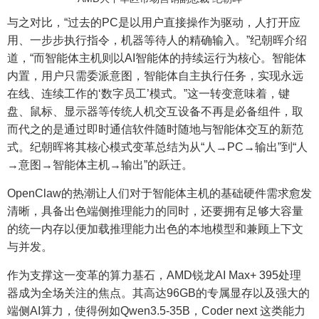
与之对比，“过去的PC是以用户直接操作为驱动，人打开应
用、一步步执行指令，机器等待人的精确输入。”纪朝晖介绍
道，“而智能体主机则以AI智能体的持续运行为核心。智能体
内置，用户只需委派意图，智能体自主执行任务，实现永远
在线、连续工作的‘数字员工’模式。”这一转变意味着，键
盘、鼠标、显示器等传统人机交互设备不再是必备组件，取
而代之的是通过即时通信软件随时随地与智能体交互的新范
式。纪朝晖将其核心模式变革总结为从“人→PC→输出”到“人
→意图→智能体主机→输出”的跃迁。
OpenClaw的热潮让人们对于智能体主机的基础硬件需求愈发
清晰，具备出色端侧推理能力的同时，还要拥有足够大容量
的统一内存以便加载推理能力出色的本地模型和兼顾上下文
与并发。
作为支撑这一变革的算力基石，AMD锐龙AI Max+ 395处理
器成为全场关注的焦点。其高达96GB的专属显存以及强大的
端侧AI算力，使得例如Qwen3.5-35B，Coder next 这类能力