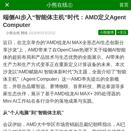
×
.
小熊在线㊣
首页
端侧AI步入“智能体主机”时代：AMD定义Agent
Computer
小熊微博
+关注
小熊在线
网络
2026年03月25日
近日，在北京举办的“AMD锐龙AI MAX全形态AI生态创新分
享沙龙”上，AMD带来了在OpenClaw热潮下关于端侧AI智能
体的超前布局和产品技术与生态优势的全面展示。AI带来的
生产力和生产方式变革正在重新定义计算设备的未来。本次
沙龙以“AMD赋能AI 智能体新时代”为主题，全面介绍了“智能
体主机”（Agent Computer）这一AMD率先提出的全新概
念，并联合晶耀智远、赛博物联、首界科技、腾达泰源等多
家生态伙伴，展示了基于AMD锐龙AI MAX+ 395处理器的
Mini AI工作站在各行业中的落地成果与实践。
从“个人电脑”到“智能体主机”
会议伊始，AMD大中华区市场营销副总裁纪朝晖指出，AI已