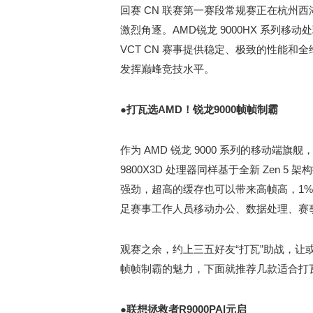
回赛 CN 联赛第一赛段常规赛正在杭州
激烈角逐。AMD锐龙 9000HX 系列
VCT CN 赛事提供稳定、极致的性能
发挥巅峰竞技水平。
●
打瓦选
AMD
！
锐龙9000帧帧制霸
作为 AMD 锐龙 9000 系列的移动端旗
9800X3D 处理器同样基于全新 Zen 
强劲，超高的缓存也可以带来高帧高，1%
足赛事工作人员移动办公、数据处理、赛
观赛之余，约上三五好友“打瓦”助战，让
帧帧制霸的魅力，下面就推荐几款适合打瓦
●
联想拯救者R
9000
P
AI元启