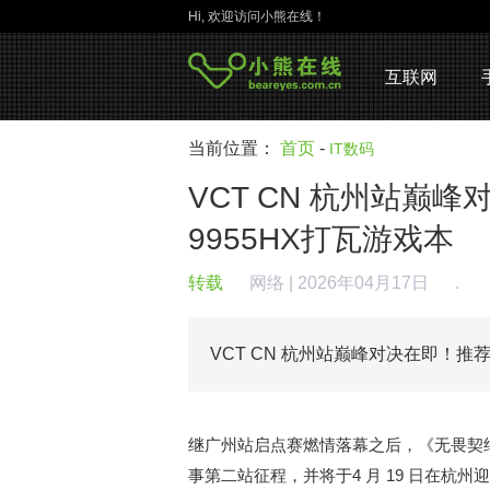
Hi, 欢迎访问小熊在线！
互联网
当前位置：
首页
-
IT数码
VCT CN 杭州站巅
9955HX打瓦游戏本
转载
网络
| 2026年04月17日
.
VCT CN 杭州站巅峰对决在即！推
继广州站启点赛燃情落幕之后，《无畏契约》V
事第二站征程，并将于4 月 19 日在杭州迎