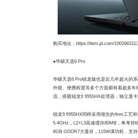
购买地址：
https://item.jd.com/100266311
●华硕天选6 Pro
华硕天选6 Pro锐龙版也是近几年超火
外观、便携程度等多个方面都有着超多年轻
流，搭载锐龙9 9955HX处理器，独立显卡则
锐龙9 9955HX同样采用领先的4nm工艺
5.4GHz，L2+L3高速缓存80MB，单考
8GB GDDR7大显存，115W满功耗，支