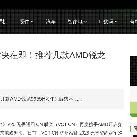
手机
硬件
汽车
智家电
IT数码
有
峰对决在即！推荐几款AMD锐龙
荐几款AMD锐龙9955HX打瓦游戏本
......
26 无畏巡回 CN 联赛（VCT CN）再度携手AMD开启赛
来巅峰对决。日前，VCT CN 杭州站暨 2026 无畏契约冠军巡