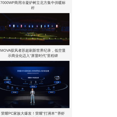
7000WP商用冷凝炉树立北方集中供暖标
杆
MOVA驭风者苏超刷新世界纪录，低空显
示商业化迈入“屏显时代”里程碑
荣耀PC家族大爆发！荣耀“打洲本”“养虾