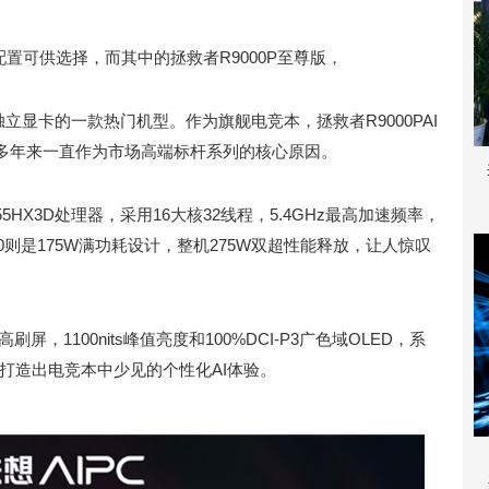
配置可供选择，而其中的拯救者R9000P至尊版，
080独立显卡的一款热门机型。作为旗舰电竞本，拯救者R9000PAI
多年来一直作为市场高端标杆系列的核心原因。
55HX3D处理器，采用16大核32线程，5.4GHz最高加速频率，
80则是175W满功耗设计，整机275W双超性能释放，让人惊叹
分高刷屏，1100nits峰值亮度和100%DCI-P3广色域OLED，系
，打造出电竞本中少见的个性化AI体验。