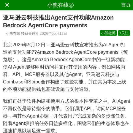
×
.
小熊在线㊣
首页
亚马逊云科技推出Agent支付功能Amazon
Bedrock AgentCore payments
小熊微博
+关注
小熊在线
转载美通社
2026年05月12日
北京
2026年5月12日
-- 亚马逊云科技宣布推出为AI Agent打
造的支付功能??Amazon Bedrock AgentCore payments（预
览版）。这是Amazon Bedrock AgentCore中的一组新功能，
使AI Agent能够即时访问并支付其使用的内容，例如网络内
容、API、MCP服务器以及其他Agent。亚马逊云科技与
Coinbase和Stripe合作构建了这些功能，并由其为本次上线
的各项功能提供钱包基础设施与支付通道。
我们正处于软件构建和使用方式的根本性变革之中。AI Agent
不再仅仅是等待指令的助手。它们调用API，访问MCP服务
器，与其他Agent协调，并代表用户完成复杂的多步骤任务。
随着Agent承担的任务日益多样化，围绕它们的生态体系也在
迅速扩展以满足这一需求。