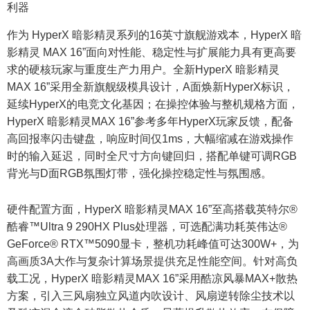
利器
作为 HyperX 暗影精灵系列的16英寸旗舰游戏本，HyperX 暗
影精灵 MAX 16”面向对性能、稳定性与扩展能力具有更高要
求的硬核玩家与重度生产力用户。全新HyperX 暗影精灵
MAX 16”采用全新旗舰级模具设计，A面焕新HyperX标识，
延续HyperX的电竞文化基因；在操控体验与整机规格方面，
HyperX 暗影精灵MAX 16”参考多年HyperX玩家反馈，配备
高回报率闪击键盘，响应时间仅1ms，大幅缩减在游戏操作
时的输入延迟，同时全尺寸方向键回归，搭配单键可调RGB
背光与D面RGB氛围灯带，强化操控稳定性与氛围感。
硬件配置方面，HyperX 暗影精灵MAX 16”至高搭载英特尔®
酷睿™Ultra 9 290HX Plus处理器，可选配满功耗英伟达®
GeForce® RTX™5090显卡，整机功耗峰值可达300W+，为
高画质3A大作与复杂计算场景提供充足性能空间。针对高负
载工况，HyperX 暗影精灵MAX 16”采用酷凉风暴MAX+散热
方案，引入三风扇独立风道内吹设计、风扇逆转除尘技术以