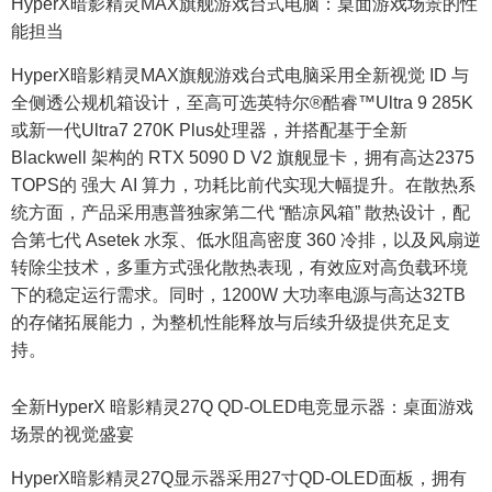
HyperX暗影精灵MAX旗舰游戏台式电脑：桌面游戏场景的性
能担当
HyperX暗影精灵MAX旗舰游戏台式电脑采用全新视觉 ID 与
全侧透公规机箱设计，至高可选英特尔®酷睿™Ultra 9 285K
或新一代Ultra7 270K Plus处理器，并搭配基于全新
Blackwell 架构的 RTX 5090 D V2 旗舰显卡，拥有高达2375
TOPS的 强大 AI 算力，功耗比前代实现大幅提升。在散热系
统方面，产品采用惠普独家第二代 “酷凉风箱” 散热设计，配
合第七代 Asetek 水泵、低水阻高密度 360 冷排，以及风扇逆
转除尘技术，多重方式强化散热表现，有效应对高负载环境
下的稳定运行需求。同时，1200W 大功率电源与高达32TB
的存储拓展能力，为整机性能释放与后续升级提供充足支
持。
全新HyperX 暗影精灵27Q QD-OLED电竞显示器：桌面游戏
场景的视觉盛宴
HyperX暗影精灵27Q显示器采用27寸QD-OLED面板，拥有