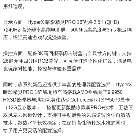
用舒适度。
显示方面，HyperX 暗影精灵PRO 16”配备2.5K (QHD)
+240Hz 高分辨率高刷电竞屏，500Nits高亮度与3ms 极速响
应，增强高速游戏与沉浸体验。
操控方面，配备8K高回报率闪击键盘与全尺寸方向键，支持
26键无冲四分区RGB背光，可灵活打造个性化灯效，满足电
竞玩家对性能、操控与体验多重需求。
同时，该系列新品还提供了丰富的处理器配置选择，HyperX
暗影精灵PRO 16” 锐龙版至高搭载AMD® 锐龙™9 9950
HX3D处理器与满功耗英伟达® GeForce® RTX™5070显卡
（12G显存版本），搭配更新版酷凉风暴PRO+技术，五热管
双风扇六风道设计，支持可手动启动的风扇逆转除尘自清洁
技术，散热水平长效稳定；在保持高性能释放水准的同时，
给予用户更灵活的配置选择。