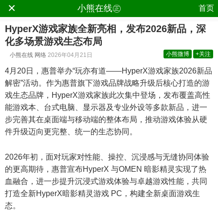
×
.
小熊在线㊣
首页
HyperX游戏家族全新亮相，发布2026新品，深
化多场景游戏生态布局
小熊微博
+关注
小熊在线
网络
2026年04月21日
4月20日，惠普举办“玩亦有道——HyperX游戏家族2026新品
解密”活动。作为惠普旗下游戏品牌战略升级后核心打造的游
戏生态品牌，HyperX游戏家族此次集中登场，发布覆盖高性
能游戏本、台式电脑、显示器及专业外设等多款新品，进一
步完善其在桌面端与移动端的整体布局，推动游戏体验从硬
件升级迈向更完整、统一的生态协同。
2026年初，面对玩家对性能、操控、沉浸感与无缝协同体验
的更高期待，惠普宣布HyperX 与OMEN 暗影精灵实现了热
血融合，进一步提升沉浸式游戏体验与卓越游戏性能，共同
打造全新HyperX暗影精灵游戏 PC，构建全新桌面游戏生
态。