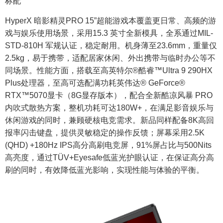
标配
HyperX 暗影精灵PRO 15”超能游戏本覆盖更日常、高频的游
戏与娱乐使用场景，采用15.3 英寸全新模具，全系通过MIL-
STD-810H 军规认证，稳定耐用。机身薄至23.6mm，重量仅
2.5kg，易于携带，适配居家休闲、外出携带与临时办公等不
同场景。性能方面，搭载至高英特尔®酷睿™Ultra 9 290HX
Plus处理器，至高可选配满功耗英伟达® GeForce®
RTX™5070显卡（8G显存版本），配合全新酷凉风暴 PRO
内吹式散热方案，整机功耗可达180W+，在满足影音娱乐与
休闲游戏的同时，兼顾硬核电竞需求。新品同样配备8K高回
报率闪击键盘，提供灵敏稳定的操作反馈；屏幕采用2.5K
(QHD) +180Hz IPS高分高刷电竞屏，91%屏占比与500Nits
高亮度，通过TÜV+Eyesafe低蓝光护眼认证，在保证高分高
刷的同时，有效降低蓝光影响，实现性能与体验的平衡。