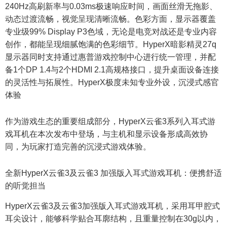
240Hz高刷新率与0.03ms极速响应时间，画面丝滑无拖影、
动态过渡流畅，视觉呈现清晰流畅。色彩方面，显示器覆盖
专业级99% Display P3色域，无论是电竞对战还是专业内容
创作，都能呈现细腻饱满的色彩细节。HyperX暗影精灵27q
显示器同时支持通过惠普游戏控制中心进行统一管理，并配
备1个DP 1.4与2个HDMI 2.1高规格接口，提升桌面设备连接
的灵活性与拓展性。HyperX极度未知专业外设，沉浸式感官
体验
作为游戏生态的重要组成部分，HyperX云雀3系列入耳式游
戏耳机在本次发布中登场，与主机和显示设备形成高效协
同，为玩家打造完善的沉浸式游戏体验。
全新HyperX云雀3及云雀3 加强版入耳式游戏耳机：便携舒适
的听觉担当
HyperX云雀3及云雀3加强版入耳式游戏耳机，采用耳甲腔式
耳尖设计，能够科学贴合耳廓结构，且重量控制在30g以内，