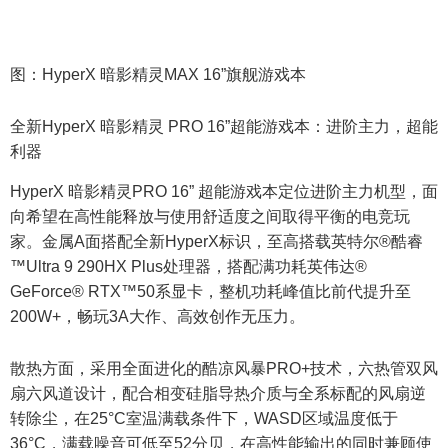
图：HyperX 暗影精灵MAX 16”旗舰游戏本
全新HyperX 暗影精灵 PRO 16”超能游戏本：进阶主力，超能
利器
HyperX 暗影精灵PRO 16” 超能游戏本定位进阶主力机型，面
向希望在高性能释放与使用舒适度之间取得平衡的电竞玩
家。金属A面搭配全新HyperX标识，至高搭载英特尔®酷睿
™Ultra 9 290HX Plus处理器，搭配满功耗英伟达®
GeForce® RTX™50系显卡，整机功耗峰值比前代提升至
200W+，畅玩3A大作、高效创作无压力。
散热方面，采用全面进化的酷凉风暴PRO+技术，六热管双风
扇六风道设计，配合相变硅脂导热介质与全系标配的风扇逆
转除尘，在25°C室温满载条件下，WASD区域温度低于
36°C，满载噪音可低至52分贝，在高性能输出的同时兼顾使