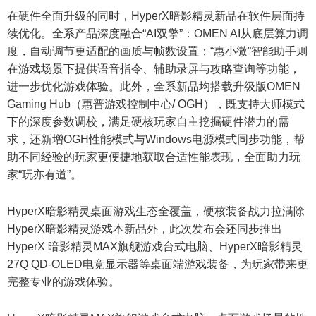
在硬件全面升级的同时，HyperX暗影精灵新品在软件层面持
续优化。全系产品深度融合“AI双擎”：OMEN AI从底层算力调
度，自动调节更适配的画质与帧数设置；“惠小微”智能助手则
在游戏场景下提供语音指令、辅助录屏与攻略查询等功能，
进一步优化游戏体验。此外，全系新品均搭载升级版OMEN
Gaming Hub（惠普游戏控制中心/ OGH），既支持大师模式
下的深度参数调校，满足硬核玩家自主挖掘硬件潜力的需
求，还新增OGH性能模式与Windows电源模式同步功能，帮
助不同经验的玩家更便捷地获取合适性能表现，全面助力玩
家“玩亦有道”。
HyperX暗影精灵桌面游戏生态全覆盖，硬核装备战力拉满除
HyperX暗影精灵游戏本新品外，此次发布会还同步推出
HyperX 暗影精灵MAX旗舰游戏台式电脑、HyperX暗影精灵
27Q QD-OLED电竞显示器等桌面端游戏装备，为玩家带来更
完整专业的游戏体验。