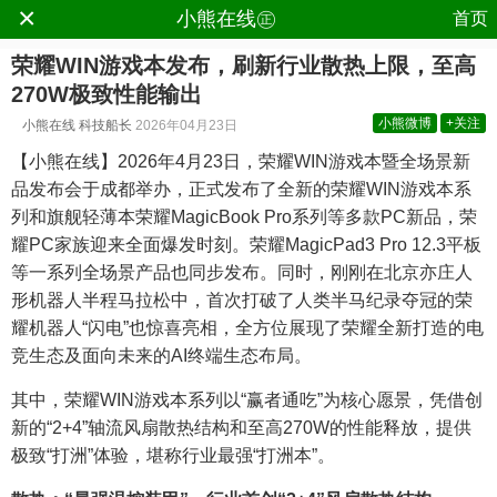
×
.
小熊在线㊣
首页
荣耀WIN游戏本发布，刷新行业散热上限，至高
270W极致性能输出
小熊微博
+关注
小熊在线
科技船长
2026年04月23日
【小熊在线】2026年4月23日，荣耀WIN游戏本暨全场景新
品发布会于成都举办，正式发布了全新的荣耀WIN游戏本系
列和旗舰轻薄本荣耀MagicBook Pro系列等多款PC新品，荣
耀PC家族迎来全面爆发时刻。荣耀MagicPad3 Pro 12.3平板
等一系列全场景产品也同步发布。同时，刚刚在北京亦庄人
形机器人半程马拉松中，首次打破了人类半马纪录夺冠的荣
耀机器人“闪电”也惊喜亮相，全方位展现了荣耀全新打造的电
竞生态及面向未来的AI终端生态布局。
其中，荣耀WIN游戏本系列以“赢者通吃”为核心愿景，凭借创
新的“2+4”轴流风扇散热结构和至高270W的性能释放，提供
极致“打洲”体验，堪称行业最强“打洲本”。