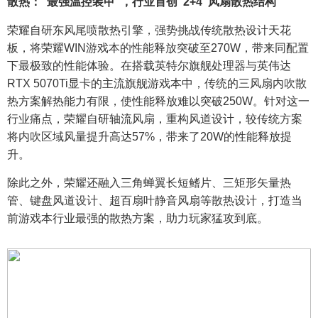
散热：“最强温控装甲”，行业首创“2+4”风扇散热结构
荣耀自研东风尾喷散热引擎，强势挑战传统散热设计天花
板，将荣耀WIN游戏本的性能释放突破至270W，带来同配置
下最极致的性能体验。在搭载英特尔旗舰处理器与英伟达
RTX 5070Ti显卡的主流旗舰游戏本中，传统的三风扇内吹散
热方案解热能力有限，使性能释放难以突破250W。针对这一
行业痛点，荣耀自研轴流风扇，重构风道设计，较传统方案
将内吹区域风量提升高达57%，带来了20W的性能释放提
升。
除此之外，荣耀还融入三角蝉翼长短鳍片、三矩形矢量热
管、键盘风道设计、超百扇叶静音风扇等散热设计，打造当
前游戏本行业最强的散热方案，助力玩家猛攻到底。