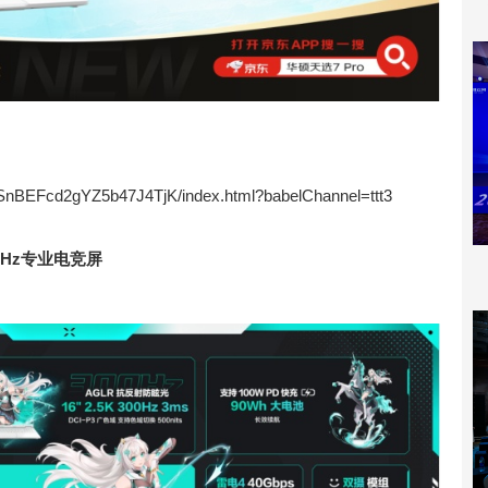
fYSnBEFcd2gYZ5b47J4TjK/index.html?babelChannel=ttt3
00Hz专业电竞屏