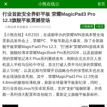
×
.
小熊在线㊣
首页
行业首款安全养虾平板 荣耀MagicPad3 Pro
12.3旗舰平板震撼登场
小熊微博
+关注
小熊在线
科技船长
2026年04月23日
【小熊在线】4月23日，在成都举办的荣耀WIN游戏本暨全场
景新品发布会上，荣耀PC、平板等新品大爆发。除了全新旗
舰平板荣耀MagicPad3 Pro 12.3、“打洲本”荣耀WIN游戏本系
列、旗舰轻薄本荣耀MagicBook Pro系列2026，以及超级耐
用的荣耀笔记本X Plus系列重磅发布，刚刚在北京亦庄人形
机器人半程马拉松中夺冠，首次打破人类半马纪录的荣耀机
器人“闪电”，以及近期与荣耀开启战略合作的张雪机车也在发
布会现场惊喜亮相。其中，荣耀MagicPad3 Pro 12.3凭借
4.8mm的极致轻薄机身，刷新全球最薄平板新纪录，同时，
其行业首创Linux与安卓双系统，支持“龙虾”端侧部署，并搭
载一系列强大配置和首创能力，重新定义旗舰平板新标杆。