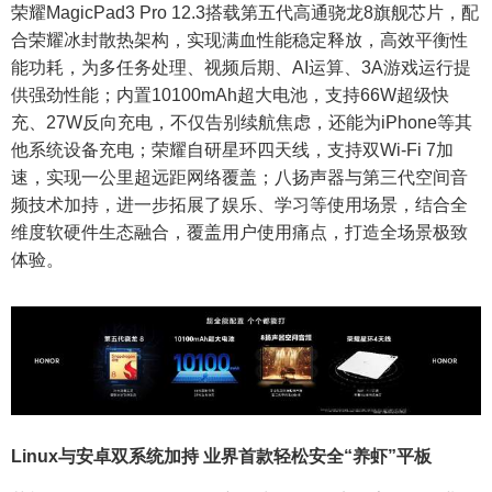
荣耀MagicPad3 Pro 12.3搭载第五代高通骁龙8旗舰芯片，配
合荣耀冰封散热架构，实现满血性能稳定释放，高效平衡性
能功耗，为多任务处理、视频后期、AI运算、3A游戏运行提
供强劲性能；内置10100mAh超大电池，支持66W超级快
充、27W反向充电，不仅告别续航焦虑，还能为iPhone等其
他系统设备充电；荣耀自研星环四天线，支持双Wi-Fi 7加
速，实现一公里超远距网络覆盖；八扬声器与第三代空间音
频技术加持，进一步拓展了娱乐、学习等使用场景，结合全
维度软硬件生态融合，覆盖用户使用痛点，打造全场景极致
体验。
Linux与安卓双系统加持 业界首款轻松安全“养虾”平板