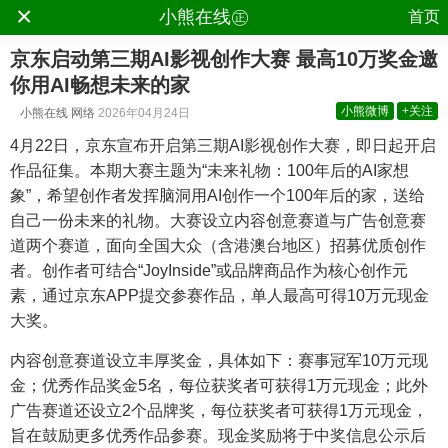
×
.
小熊在线㊣
首页
京东启动第三期AI影视创作大赛 最高10万奖金邀
你用AI畅想未来的家
小熊微博
+关注
小熊在线
网络
2026年04月24日
4月22日，京东宣布开启第三期AI影视创作大赛，即日起开启
作品征集。本期大赛主题为“未来礼物：100年后的AI家想
象”，希望创作者发挥脑洞用AI创作一个100年后的家，送给
自己一份未来的礼物。大赛设立内容创意赛道与广告创意赛
道两个赛道，面向全国大众（含港澳台地区）招募优质创作
者。创作者可结合“JoyInside”或品牌商品作为核心创作元
素，通过京东APP提交参赛作品，单人最高可得10万元现金
大奖。
内容创意赛道设立丰厚奖金，具体如下：赛事冠军10万元现
金；优秀作品奖金5名，每位获奖者可获得1万元现金；此外
广告赛道还设立2个品牌奖，每位获奖者可获得1万元现金，
旨在鼓励更多优秀作品参赛。现金奖励将于中奖信息公示后