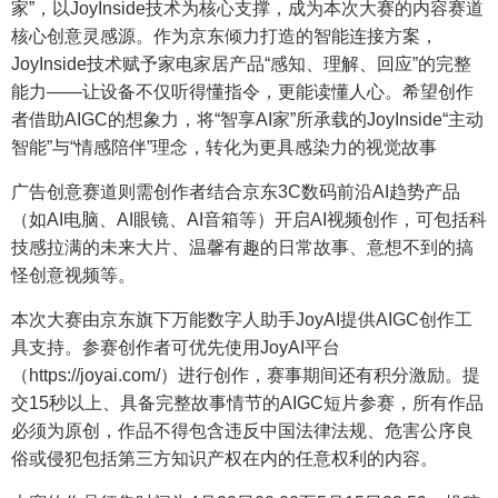
家”，以JoyInside技术为核心支撑，成为本次大赛的内容赛道
核心创意灵感源。作为京东倾力打造的智能连接方案，
JoyInside技术赋予家电家居产品“感知、理解、回应”的完整
能力——让设备不仅听得懂指令，更能读懂人心。希望创作
者借助AIGC的想象力，将“智享AI家”所承载的JoyInside“主动
智能”与“情感陪伴”理念，转化为更具感染力的视觉故事
广告创意赛道则需创作者结合京东3C数码前沿AI趋势产品
（如AI电脑、AI眼镜、AI音箱等）开启AI视频创作，可包括科
技感拉满的未来大片、温馨有趣的日常故事、意想不到的搞
怪创意视频等。
本次大赛由京东旗下万能数字人助手JoyAI提供AIGC创作工
具支持。参赛创作者可优先使用JoyAI平台
（https://joyai.com/）进行创作，赛事期间还有积分激励。提
交15秒以上、具备完整故事情节的AIGC短片参赛，所有作品
必须为原创，作品不得包含违反中国法律法规、危害公序良
俗或侵犯包括第三方知识产权在内的任意权利的内容。