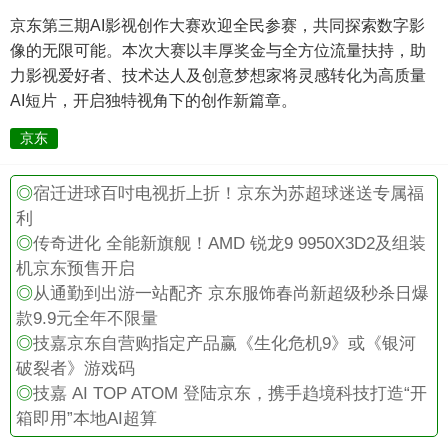
京东第三期AI影视创作大赛欢迎全民参赛，共同探索数字影
像的无限可能。本次大赛以丰厚奖金与全方位流量扶持，助
力影视爱好者、技术达人及创意梦想家将灵感转化为高质量
AI短片，开启独特视角下的创作新篇章。
京东
◎
宿迁进球百吋电视折上折！京东为苏超球迷送专属福
利
◎
传奇进化 全能新旗舰！AMD 锐龙9 9950X3D2及组装
机京东预售开启
◎
从通勤到出游一站配齐 京东服饰春尚新超级秒杀日爆
款9.9元全年不限量
◎
技嘉京东自营购指定产品赢《生化危机9》或《银河
破裂者》游戏码
◎
技嘉 AI TOP ATOM 登陆京东，携手趋境科技打造“开
箱即用”本地AI超算